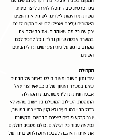
המקום בשביל זה. כל בתי הקרקע מגיעים עם
גינה פרטית שבה תוכלו לארח, לייצר פינות
משחק מדהימות לילדים, לשתול את העצים
האהובים עליכם ואפילו להשאיר מקום לגינת
ירק עם כל מה שאוהבים. את כל אלה אנו
במשרד אבטה שיווק נדל"ן נוכל להכיר לכם
מקרוב בדגש על סוגי המגרשים וגדלי הבתים
השונים.
הקהילה
עוד נתון חשוב ומאוד בולט באזור של הבתים
שאנו במשרד התיווך של כוכב יאיר צור יגאל
אבטה שיווק נדל"ן משווקים, זו הקהילה
התוססת. השילוב המושלם בין יישוב שהוא לא
גדול מדיי כמו בעיר ולא קטן מדיי כמו במושב,
יוצר קרקע פורייה ליצירת חברויות ותקשורת
נפלאה עבור כל הגילאים. כולם מסביב חולקים
את אותה האהבה לטבע הירוק ולחשיבותה של